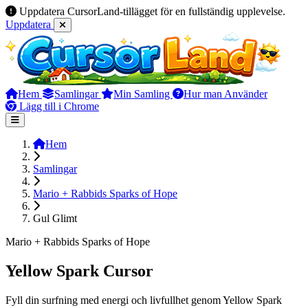
Uppdatera CursorLand-tillägget för en fullständig upplevelse.
Uppdatera
Hem
Samlingar
Min Samling
Hur man Använder
Lägg till i Chrome
Hem
Samlingar
Mario + Rabbids Sparks of Hope
Gul Glimt
Mario + Rabbids Sparks of Hope
Yellow Spark Cursor
Fyll din surfning med energi och livfullhet genom Yellow Spark