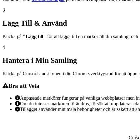
3
Lägg Till & Använd
Klicka på
"Lägg till"
för att lägga till en markör till din samling, oc
4
Hantera i Min Samling
Klicka på CursorLand-ikonen i din Chrome-verktygsrad för att öppn
Bra att Veta
Anpassade markörer fungerar på vanliga webbplatser men int
Om du inte ser markören förändras, försök att uppdatera sida
Tillägget använder minimala behörigheter och är säkert att a
Curs