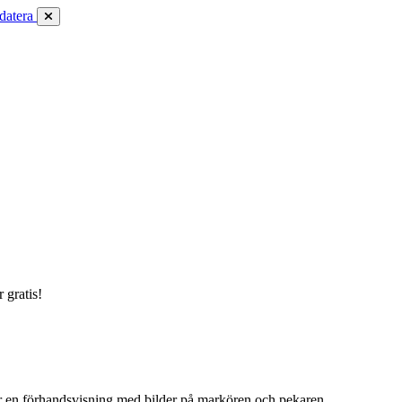
datera
 gratis!
 en förhandsvisning med bilder på markören och pekaren.