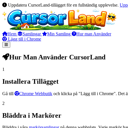
Uppdatera CursorLand-tillägget för en fullständig upplevelse.
Upp
Hem
Samlingar
Min Samling
Hur man Använder
Lägg till i Chrome
Hur Man Använder CursorLand
1
Installera Tillägget
Gå till
Chrome Webbutik
och klicka på "Lägg till i Chrome". Det är
2
Bläddra i Markörer
Bläddra i våra
markörsamlingar
på denna webbplats. Varje markör har