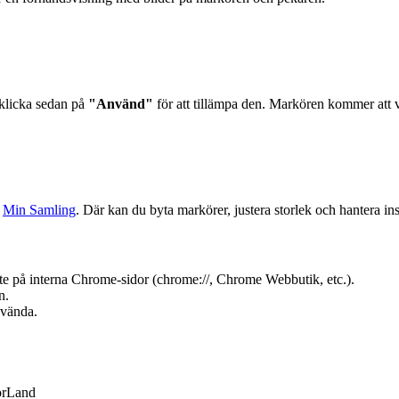
h klicka sedan på
"Använd"
för att tillämpa den. Markören kommer att v
a
Min Samling
. Där kan du byta markörer, justera storlek och hantera ins
e på interna Chrome-sidor (chrome://, Chrome Webbutik, etc.).
n.
nvända.
orLand