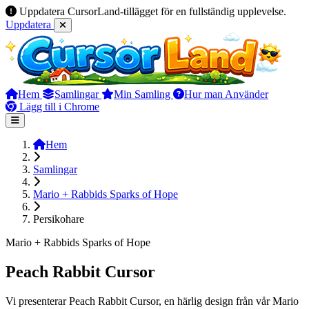
Uppdatera CursorLand-tillägget för en fullständig upplevelse.
Uppdatera
Hem
Samlingar
Min Samling
Hur man Använder
Lägg till i Chrome
Hem
Samlingar
Mario + Rabbids Sparks of Hope
Persikohare
Mario + Rabbids Sparks of Hope
Peach Rabbit Cursor
Vi presenterar Peach Rabbit Cursor, en härlig design från vår Mario