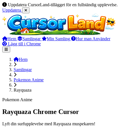
Uppdatera CursorLand-tillägget för en fullständig upplevelse.
Uppdatera
Hem
Samlingar
Min Samling
Hur man Använder
Lägg till i Chrome
Hem
Samlingar
Pokemon Anime
Rayquaza
Pokemon Anime
Rayquaza Chrome Cursor
Lyft din surfupplevelse med Rayquaza muspekaren!