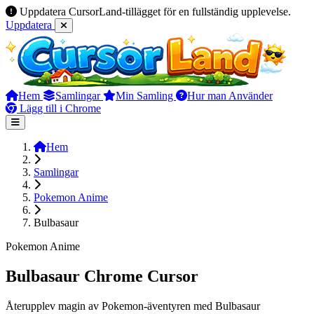
Uppdatera CursorLand-tillägget för en fullständig upplevelse.
Uppdatera
Hem
Samlingar
Min Samling
Hur man Använder
Lägg till i Chrome
Hem
Samlingar
Pokemon Anime
Bulbasaur
Pokemon Anime
Bulbasaur Chrome Cursor
Återupplev magin av Pokemon-äventyren med Bulbasaur