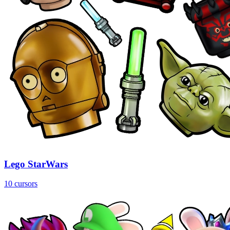
Lego StarWars
10 cursors