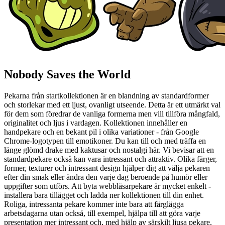
Nobody Saves the World
Pekarna från startkollektionen är en blandning av standardformer
och storlekar med ett ljust, ovanligt utseende. Detta är ett utmärkt val
för dem som föredrar de vanliga formerna men vill tillföra mångfald,
originalitet och ljus i vardagen. Kollektionen innehåller en
handpekare och en bekant pil i olika variationer - från Google
Chrome-logotypen till emotikoner. Du kan till och med träffa en
länge glömd drake med kaktusar och nostalgi här. Vi bevisar att en
standardpekare också kan vara intressant och attraktiv. Olika färger,
former, texturer och intressant design hjälper dig att välja pekaren
efter din smak eller ändra den varje dag beroende på humör eller
uppgifter som utförs. Att byta webbläsarpekare är mycket enkelt -
installera bara tillägget och ladda ner kollektionen till din enhet.
Roliga, intressanta pekare kommer inte bara att färglägga
arbetsdagarna utan också, till exempel, hjälpa till att göra varje
presentation mer intressant och, med hjälp av särskilt ljusa pekare,