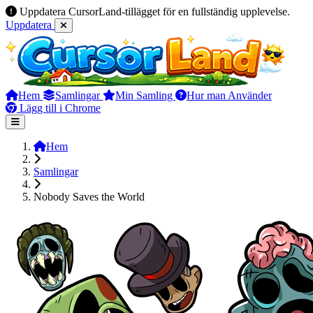
Uppdatera CursorLand-tillägget för en fullständig upplevelse.
Uppdatera
Hem
Samlingar
Min Samling
Hur man Använder
Lägg till i Chrome
Hem
Samlingar
Nobody Saves the World