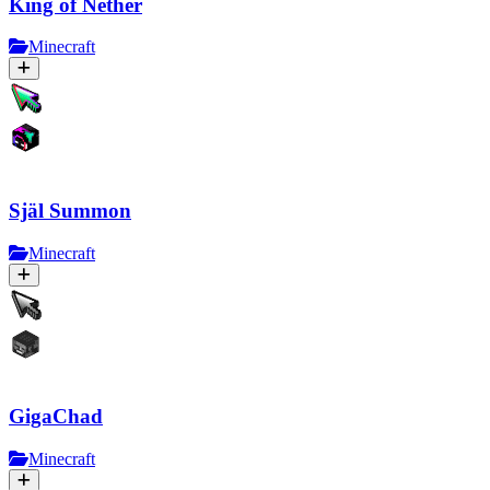
King of Nether
Minecraft
Själ Summon
Minecraft
GigaChad
Minecraft