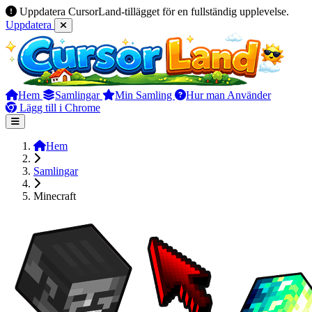
Uppdatera CursorLand-tillägget för en fullständig upplevelse.
Uppdatera
Hem
Samlingar
Min Samling
Hur man Använder
Lägg till i Chrome
Hem
Samlingar
Minecraft