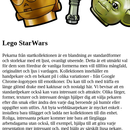
Lego StarWars
Pekarna från startkollektionen är en blandning av standardformer
och storlekar med ett ljust, ovanligt utseende. Detta är ett utmärkt val
för dem som föredrar de vanliga formerna men vill tillföra mångfald,
originalitet och ljus i vardagen. Kollektionen innehåller en
handpekare och en bekant pil i olika variationer - från Google
Chrome-logotypen till emotikoner. Du kan till och med träffa en
länge glömd drake med kaktusar och nostalgi här. Vi bevisar att en
standardpekare också kan vara intressant och attraktiv. Olika färger,
former, texturer och intressant design hjälper dig att välja pekaren
efter din smak eller ändra den varje dag beroende på humör eller
uppgifter som utförs. Att byta webbläsarpekare är mycket enkelt -
installera bara tillägget och ladda ner kollektionen till din enhet.
Roliga, intressanta pekare kommer inte bara att färglägga
arbetsdagarna utan också, till exempel, hjälpa till att göra varje
presentation mer intressant och, med hjälp av särskilt ljusa pekare,