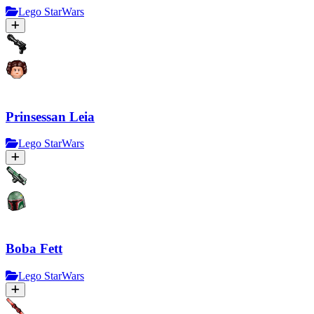
Lego StarWars
Prinsessan Leia
Lego StarWars
Boba Fett
Lego StarWars