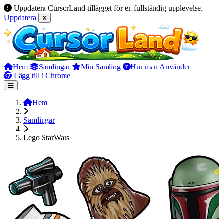
Uppdatera CursorLand-tillägget för en fullständig upplevelse.
Uppdatera
Hem
Samlingar
Min Samling
Hur man Använder
Lägg till i Chrome
Hem
Samlingar
Lego StarWars