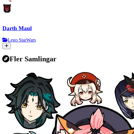
Darth Maul
Lego StarWars
Fler Samlingar