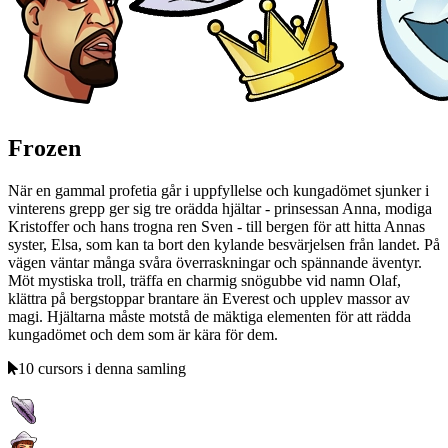
Frozen
När en gammal profetia går i uppfyllelse och kungadömet sjunker i
vinterens grepp ger sig tre orädda hjältar - prinsessan Anna, modiga
Kristoffer och hans trogna ren Sven - till bergen för att hitta Annas
syster, Elsa, som kan ta bort den kylande besvärjelsen från landet. På
vägen väntar många svåra överraskningar och spännande äventyr.
Möt mystiska troll, träffa en charmig snögubbe vid namn Olaf,
klättra på bergstoppar brantare än Everest och upplev massor av
magi. Hjältarna måste motstå de mäktiga elementen för att rädda
kungadömet och dem som är kära för dem.
10 cursors i denna samling