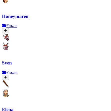
Honeymaren
Frozen
Sven
Frozen
Elena