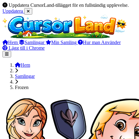
Uppdatera CursorLand-tillägget för en fullständig upplevelse.
Uppdatera
Hem
Samlingar
Min Samling
Hur man Använder
Lägg till i Chrome
Hem
Samlingar
Frozen