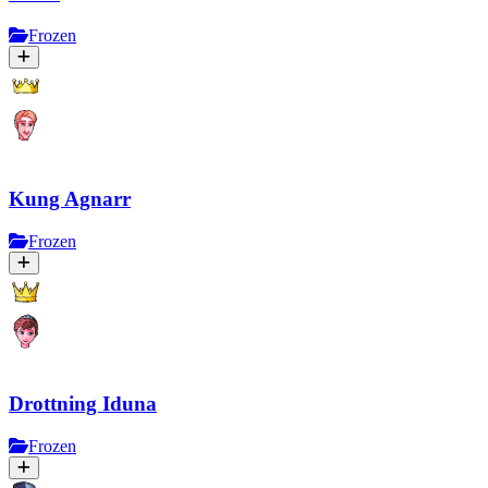
Frozen
Kung Agnarr
Frozen
Drottning Iduna
Frozen