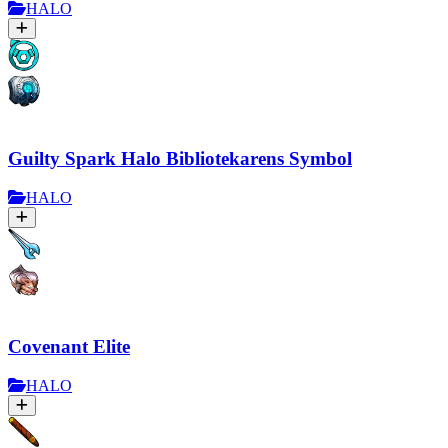
HALO
Guilty Spark Halo Bibliotekarens Symbol
HALO
Covenant Elite
HALO