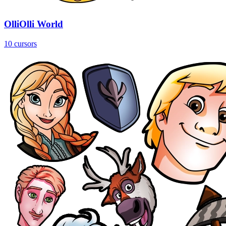
OlliOlli World
10 cursors