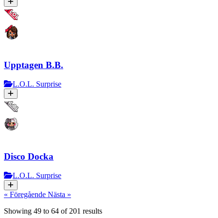
Upptagen B.B.
L.O.L. Surprise
Disco Docka
L.O.L. Surprise
« Föregående
Nästa »
Showing
49
to
64
of
201
results