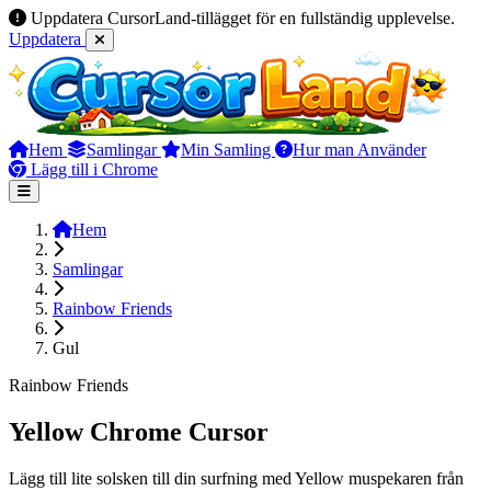
Uppdatera CursorLand-tillägget för en fullständig upplevelse.
Uppdatera
Hem
Samlingar
Min Samling
Hur man Använder
Lägg till i Chrome
Hem
Samlingar
Rainbow Friends
Gul
Rainbow Friends
Yellow Chrome Cursor
Lägg till lite solsken till din surfning med Yellow muspekaren från