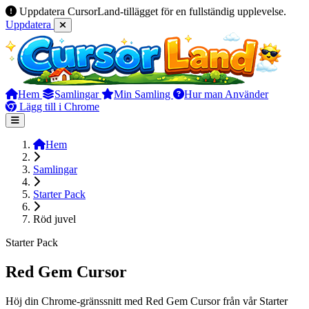
Uppdatera CursorLand-tillägget för en fullständig upplevelse.
Uppdatera
Hem
Samlingar
Min Samling
Hur man Använder
Lägg till i Chrome
Hem
Samlingar
Starter Pack
Röd juvel
Starter Pack
Red Gem Cursor
Höj din Chrome-gränssnitt med Red Gem Cursor från vår Starter