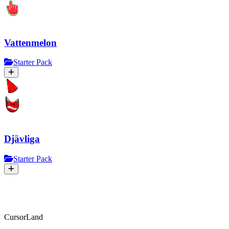
Vattenmelon
Starter Pack
Djävliga
Starter Pack
CursorLand