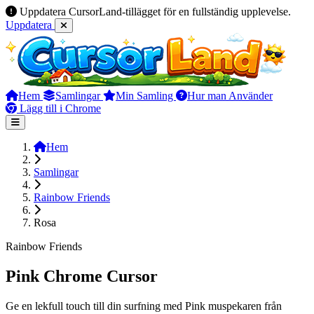
Uppdatera CursorLand-tillägget för en fullständig upplevelse.
Uppdatera
Hem
Samlingar
Min Samling
Hur man Använder
Lägg till i Chrome
Hem
Samlingar
Rainbow Friends
Rosa
Rainbow Friends
Pink Chrome Cursor
Ge en lekfull touch till din surfning med Pink muspekaren från