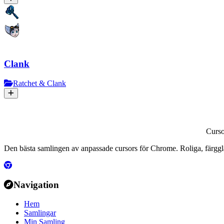
Clank
Ratchet & Clank
Curs
Den bästa samlingen av anpassade cursors för Chrome. Roliga, färggla
Navigation
Hem
Samlingar
Min Samling