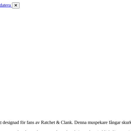
datera
designad för fans av Ratchet & Clank. Denna muspekare fångar skurkets