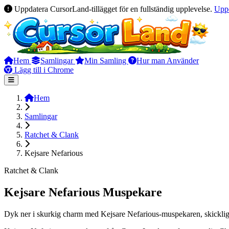
Uppdatera CursorLand-tillägget för en fullständig upplevelse.
Upp
Hem
Samlingar
Min Samling
Hur man Använder
Lägg till i Chrome
Hem
Samlingar
Ratchet & Clank
Kejsare Nefarious
Ratchet & Clank
Kejsare Nefarious Muspekare
Dyk ner i skurkig charm med Kejsare Nefarious-muspekaren, skickligt 