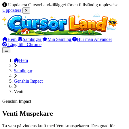
Uppdatera CursorLand-tillägget för en fullständig upplevelse.
Uppdatera
Hem
Samlingar
Min Samling
Hur man Använder
Lägg till i Chrome
Hem
Samlingar
Genshin Impact
Venti
Genshin Impact
Venti Muspekare
Ta vara på vindens kraft med Venti-muspekaren. Designad för